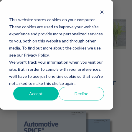
This website stores cookies on your computer.
These cookies are used to improve your website
experience and provide more personalized services
to you, both on this website and through other
media. To find out more about the cookies we use,
see our Privacy Policy.
We won't track your information when you visit our
Automotive SPICE® - ein
site. But in order to comply with your preferences,
we'll have to use just one tiny cookie so that you're
Schlüssel zur Erhöhung der
not asked to make this choice again.
Software Qualität?
Accept
Decline